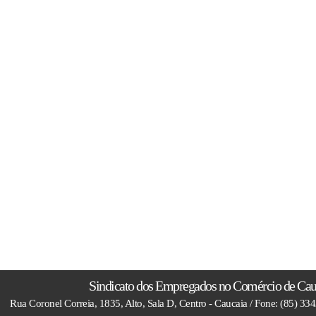
Sindicato dos Empregados no Comércio de Cau
Rua Coronel Correia, 1835, Alto, Sala D, Centro - Caucaia / Fone: (85) 